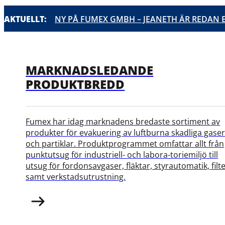
AKTUELLT:
NY PÅ FUMEX GMBH – JEANETH ÄR REDAN E
ÖPPETTIDER SOMMAREN 2026
FUMEX AB INLEDER SAMARBETE MED JON
NÄR RÄTT KOMPETENS MÖTER RÄTT IDÉ – 
MARIA LIDSTRÖM ÄR NY VD PÅ FUMEX – “VI 
MARKNADSLEDANDE
PRODUKTBREDD
Fumex har idag marknadens bredaste sortiment av
produkter för evakuering av luftburna skadliga gase
och partiklar. Produktprogrammet omfattar allt från
punktutsug för industriell- och labora-toriemiljö till
utsug för fordonsavgaser, fläktar, styrautomatik, filt
samt verkstadsutrustning.