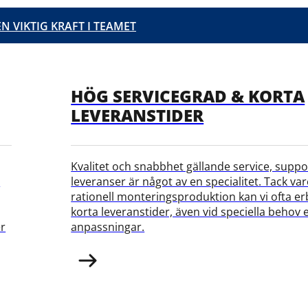
N VIKTIG KRAFT I TEAMET
ATHAN ENGSTRÖM
FUMEX AUGMENTED REALITY APP
BEHÖVER INTE SPRINGA FORT, MEN VI VET VART VI SKA”
HÖG SERVICEGRAD & KORTA
LEVERANSTIDER
Kvalitet och snabbhet gällande service, suppo
r
leveranser är något av en specialitet. Tack var
rationell monteringsproduktion kan vi ofta e
korta leveranstider, även vid speciella behov e
er
anpassningar.