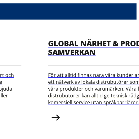
GLOBAL NÄRHET & PRO
SAMVERKAN
rt och
För att alltid finnas nära våra kunder 
e
ett nätverk av lokala distrubutörer so
rbjuda
våra produkter och varumärken. Våra 
ller
distrubutörer kan alltid ge teknisk råd
komersiell service utan språkbarriärer