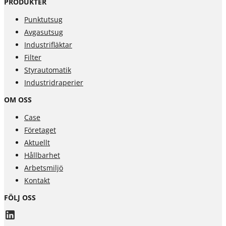
PRODUKTER
Punktutsug
Avgasutsug
Industrifläktar
Filter
Styrautomatik
Industridraperier
OM OSS
Case
Företaget
Aktuellt
Hållbarhet
Arbetsmiljö
Kontakt
FÖLJ OSS